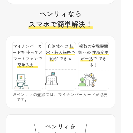
ペンリィなら
スマホで簡単解決！
マイナンバーカ
自治体への
転
複数の金融機関
ードを
使ってス
出・転入転居予
等への
住所変更
マートフォンで
約
が
できる
が一括
で
でき
簡単入力！
る！
※ペンリィの登録には、マイナンバーカードが必要
です。
ペンリィを